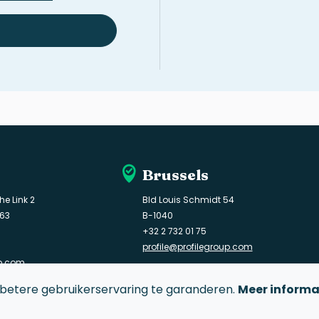
Brussels
he Link 2
Bld Louis Schmidt 54
163
B-1040
+32 2 732 01 75
profile@profilegroup.com
up.com
betere gebruikerservaring te garanderen.
Meer informa
Contact
Belei