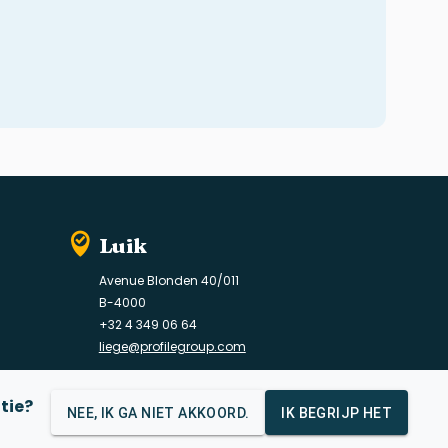
Luik
Avenue Blonden 40/011
B-4000
+32 4 349 06 64
liege@profilegroup.com
tie?
NEE, IK GA NIET AKKOORD.
IK BEGRIJP HET
d voor de bescherming van gegevens
Cookiebeleid