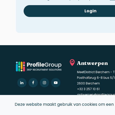
Login
Antwerpen
MeetDistrict Berchem - T
Posthofbrug 6-8 bus 5/
LinkedIn
Facebook
Instagram
YouTube
2600 Berchem
+32 3 257 10 61
antwerpen@profilegro
Deze website maakt gebruik van cookies om een 
© 2021 Profile Group. Alle rechten voorbehouden.