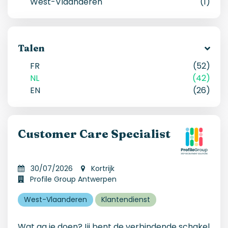
West-Vlaanderen
(
1
)
Talen
FR
(52)
NL
(42)
EN
(26)
Customer Care Specialist
30/07/2026
Kortrijk
Profile Group Antwerpen
West-Vlaanderen
Klantendienst
Wat ga je doen?Jij bent de verbindende schakel