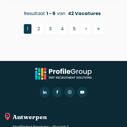
Resultaat
1
-
6
van
42
Vacatures
1
2
3
4
5
LinkedIn
Facebook
Instagram
YouTube
Antwerpen
MeetDistrict Berchem - The Link 2