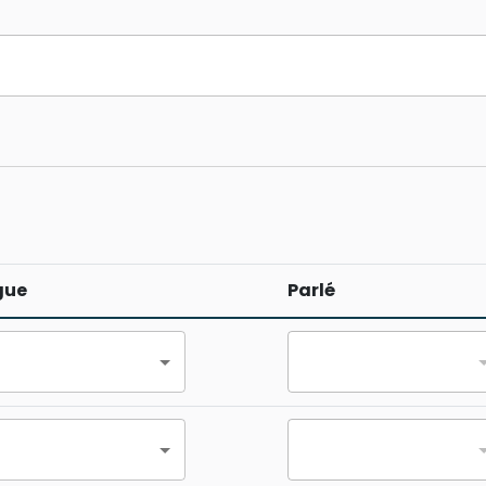
gue
Parlé