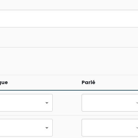
gue
Parlé